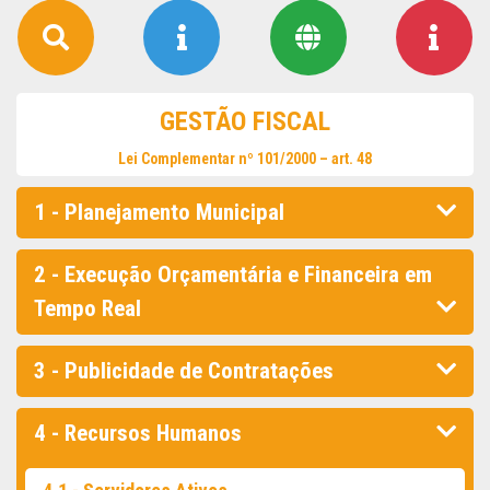
GESTÃO FISCAL
Lei Complementar nº 101/2000 – art. 48
1 - Planejamento Municipal
2 - Execução Orçamentária e Financeira em
Tempo Real
3 - Publicidade de Contratações
4 - Recursos Humanos