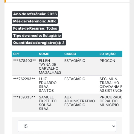
Ano de referência:
2026
Mês de referência:
Julho
Fonte de Recurso:
Todos
Tipo de vínculo:
Estagiário
Quantidade de registro(s):
3
CPF
NOME
CARGO
LOTAÇÃO
F
***378403**
ELLEN
ESTAGIÁRIO
PROCON
TAYNA DE
CARVALHO
MAGALHAES
***762293**
LUIZ
ESTAGIÁRIO
SEC. MUN.
EDUARDO
TRABALHO,
SILVA
CIDADANIA E
SANTOS
ASSISTENCIA
***159033**
SAMUEL
AUX
PROCURADORIA
EXPEDITO
ADMINISTRATIVO-
GERAL DO
SOUSA
ESTAGIÁRIO
MUNICÍPIO
SILVA