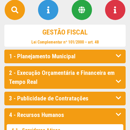
GESTÃO FISCAL
Lei Complementar nº 101/2000 – art. 48
1 - Planejamento Municipal
2 - Execução Orçamentária e Financeira em
Tempo Real
3 - Publicidade de Contratações
4 - Recursos Humanos