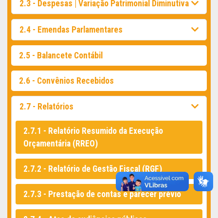
2.3 - Despesas | Variação Patrimonial Diminutiva
2.4 - Emendas Parlamentares
2.5 - Balancete Contábil
2.6 - Convênios Recebidos
2.7 - Relatórios
2.7.1 - Relatório Resumido da Execução
Orçamentária (RREO)
2.7.2 - Relatório de Gestão Fiscal (RGF)
2.7.3 - Prestação de contas e parecer prévio