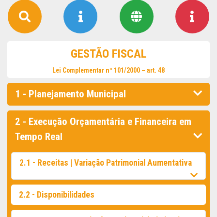
GESTÃO FISCAL
Lei Complementar nº 101/2000 – art. 48
1 - Planejamento Municipal
2 - Execução Orçamentária e Financeira em
Tempo Real
2.1 - Receitas | Variação Patrimonial Aumentativa
2.2 - Disponibilidades